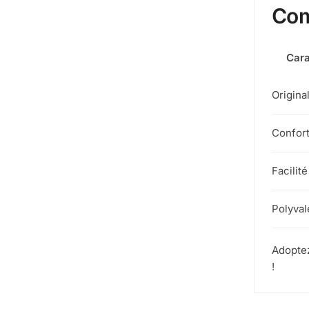
Com
Cara
Original
Confor
Facilité
Polyva
Adoptez
!