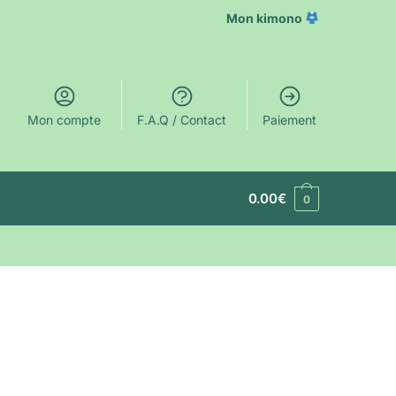
Mon kimono
Mon compte
F.A.Q / Contact
Paiement
0.00
€
0