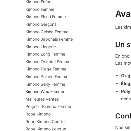
Kimono Enfant
Kimono Femme
Ava
Kimono Fleuri Femme
Kimono Garçons
Les kim
Kimono Geisha Femme
Kimono Japonais Femme
Un s
Kimono Lingerie
Kimono Long Femme
En choi
Kimono Oriental Femme
Les mot
Kimono Plage Femme
Origi
Kimono Polaire Femme
Élég
Kimono Sexy Femme
Poly
Kimono Wax Femme
évén
Meilleures ventes
Peignoir Kimono Femme
Robe Kimono
Conf
Robe Kimono Courte
Nos kim
Robe Kimono Longue