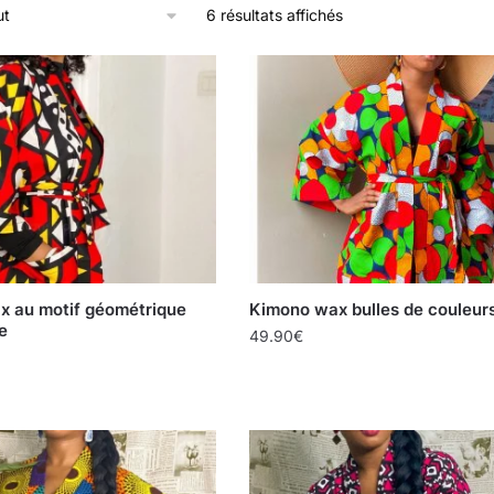
6 résultats affichés
x au motif géométrique
Kimono wax bulles de couleur
e
49.90
€