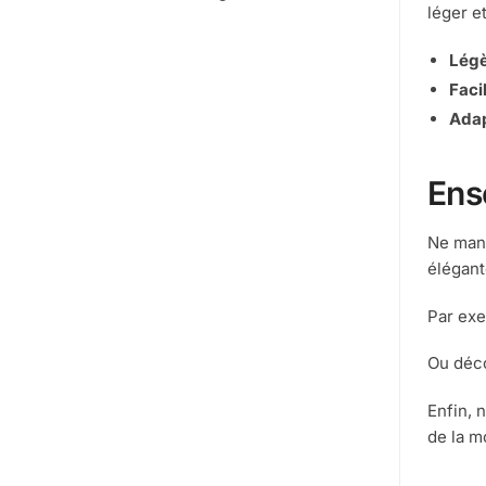
léger et
Légè
Facil
Adap
Ens
Ne manq
élégant
Par exe
Ou déc
Enfin, 
de la m